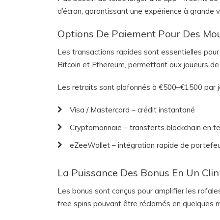
d’écran, garantissant une expérience à grande v
Options De Paiement Pour Des Mo
Les transactions rapides sont essentielles pou
Bitcoin et Ethereum, permettant aux joueurs de
Les retraits sont plafonnés à €500–€1500 par j
Visa / Mastercard – crédit instantané
Cryptomonnaie – transferts blockchain en t
eZeeWallet – intégration rapide de portefeu
La Puissance Des Bonus En Un Clin
Les bonus sont conçus pour amplifier les rafa
free spins pouvant être réclamés en quelques min