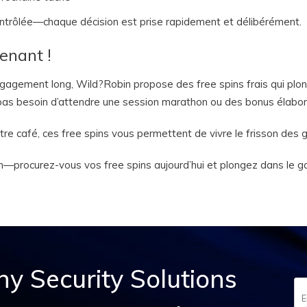
contrôlée—chaque décision est prise rapidement et délibérément.
enant !
gagement long, Wild?Robin propose des free spins frais qui plong
pas besoin d’attendre une session marathon ou des bonus élabor
e café, ces free spins vous permettent de vivre le frisson des ga
spin—procurez-vous vos free spins aujourd’hui et plongez dans le
y Security Solutions