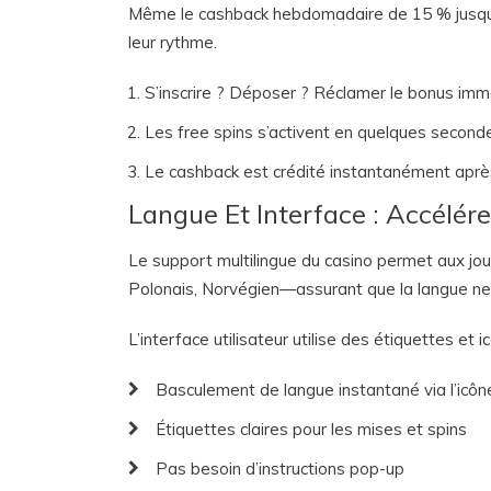
Même le cashback hebdomadaire de 15 % jusqu’à 
leur rythme.
S’inscrire ? Déposer ? Réclamer le bonus im
Les free spins s’activent en quelques second
Le cashback est crédité instantanément après 
Langue Et Interface : Accélére
Le support multilingue du casino permet aux jou
Polonais, Norvégien—assurant que la langue ne 
L’interface utilisateur utilise des étiquettes et 
Basculement de langue instantané via l’icô
Étiquettes claires pour les mises et spins
Pas besoin d’instructions pop-up