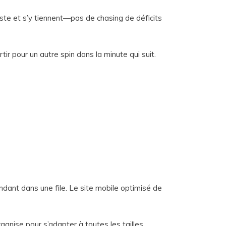
este et s’y tiennent—pas de chasing de déficits
r pour un autre spin dans la minute qui suit.
dant dans une file. Le site mobile optimisé de
ganise pour s’adapter à toutes les tailles