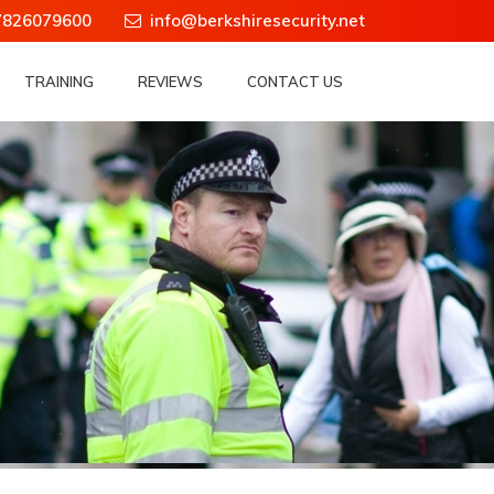
7826079600
info@berkshiresecurity.net
TRAINING
REVIEWS
CONTACT US