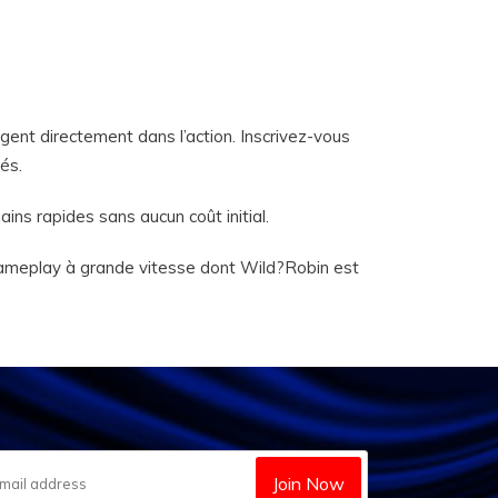
ent directement dans l’action. Inscrivez-vous
és.
ins rapides sans aucun coût initial.
 gameplay à grande vitesse dont Wild?Robin est
Join Now