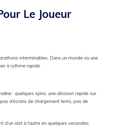
Pour Le Joueur
es marathons interminables. Dans un monde où une
mer à rythme rapide.
naline : quelques spins, une décision rapide sur
e—pas d’écrans de chargement lents, pas de
t d’un slot à l’autre en quelques secondes,