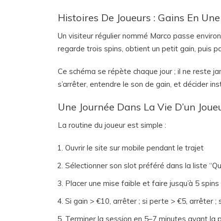
Histoires De Joueurs : Gains En Une
Un visiteur régulier nommé Marco passe environ
regarde trois spins, obtient un petit gain, puis 
Ce schéma se répète chaque jour ; il ne reste j
s’arrêter, entendre le son de gain, et décider in
Une Journée Dans La Vie D’un Joueu
La routine du joueur est simple :
Ouvrir le site sur mobile pendant le trajet
Sélectionner son slot préféré dans la liste “Q
Placer une mise faible et faire jusqu’à 5 spins
Si gain > €10, arrêter ; si perte > €5, arrêter ;
Terminer la session en 5–7 minutes avant la 