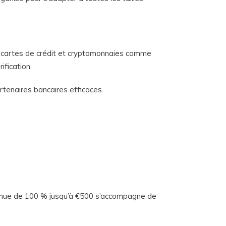
ia cartes de crédit et cryptomonnaies comme
fication.
tenaires bancaires efficaces.
venue de 100 % jusqu’à €500 s’accompagne de