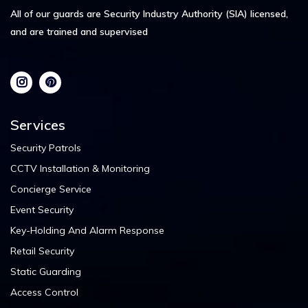
All of our guards are Security Industry Authority (SIA) licensed,
and are trained and supervised
Services
Security Patrols
CCTV Installation & Monitoring
Concierge Service
Event Security
Key-Holding And Alarm Response
Retail Security
Static Guarding
Access Control