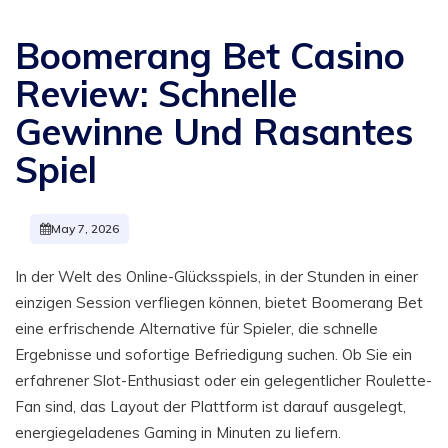
Boomerang Bet Casino
Review: Schnelle
Gewinne Und Rasantes
Spiel
May 7, 2026
In der Welt des Online-Glücksspiels, in der Stunden in einer
einzigen Session verfliegen können, bietet Boomerang Bet
eine erfrischende Alternative für Spieler, die schnelle
Ergebnisse und sofortige Befriedigung suchen. Ob Sie ein
erfahrener Slot-Enthusiast oder ein gelegentlicher Roulette-
Fan sind, das Layout der Plattform ist darauf ausgelegt,
energiegeladenes Gaming in Minuten zu liefern.