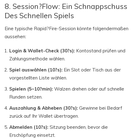
8. Session?Flow: Ein Schnappschuss
Des Schnellen Spiels
Eine typische Rapid?Fire-Session könnte folgendermaßen
aussehen:
Login & Wallet-Check (30?s):
Kontostand prüfen und
Zahlungsmethode wählen.
Spiel auswählen (10?s):
Ein Slot oder Tisch aus der
vorgestellten Liste wählen.
Spielen (5–10?min):
Walzen drehen oder auf schnelle
Runden setzen.
Auszahlung & Abheben (30?s):
Gewinne bei Bedarf
zurück auf Ihr Wallet übertragen.
Abmelden (10?s):
Sitzung beenden, bevor die
Erschöpfung einsetzt.